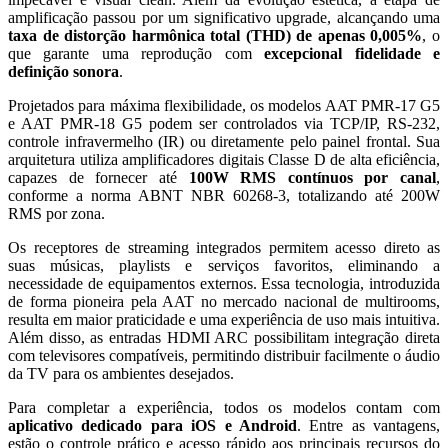
amplificação passou por um significativo upgrade, alcançando uma
taxa de distorção harmônica total (THD) de apenas 0,005%
, o
que garante uma reprodução com
excepcional fidelidade e
definição sonora
.
Projetados para máxima flexibilidade, os modelos AAT PMR-17 G5
e AAT PMR-18 G5 podem ser controlados via TCP/IP, RS-232,
controle infravermelho (IR) ou diretamente pelo painel frontal. Sua
arquitetura utiliza amplificadores digitais Classe D de alta eficiência,
capazes de fornecer até
100W RMS contínuos por canal
,
conforme a norma ABNT NBR 60268-3, totalizando até 200W
RMS por zona.
Os receptores de streaming integrados permitem acesso direto as
suas músicas, playlists e serviços favoritos, eliminando a
necessidade de equipamentos externos. Essa tecnologia, introduzida
de forma pioneira pela AAT no mercado nacional de multirooms,
resulta em maior praticidade e uma experiência de uso mais intuitiva.
Além disso, as entradas HDMI ARC possibilitam integração direta
com televisores compatíveis, permitindo distribuir facilmente o áudio
da TV para os ambientes desejados.
Para completar a experiência, todos os modelos contam com
aplicativo dedicado para iOS e Android
. Entre as vantagens,
estão o controle prático e acesso rápido aos principais recursos do