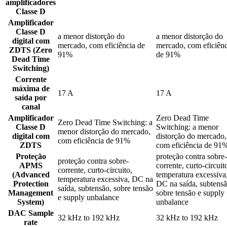
amplificadores
Classe D
Amplificador
Classe D
a menor distorção do
a menor distorção do
digital com
mercado, com eficiência de
mercado, com eficiênc
ZDTS (Zero
91%
de 91%
Dead Time
Switching)
Corrente
máxima de
17 A
17 A
saída por
canal
Amplificador
Zero Dead Time
Zero Dead Time Switching: a
Classe D
Switching: a menor
menor distorção do mercado,
digital com
distorção do mercado,
com eficiência de 91%
ZDTS
com eficiência de 91
Proteção
proteção contra sobre-
proteção contra sobre-
APMS
corrente, curto-circuit
corrente, curto-circuito,
(Advanced
temperatura excessiva
temperatura excessiva, DC na
Protection
DC na saída, subtensã
saída, subtensão, sobre tensão
Management
sobre tensão e supply
e supply unbalance
System)
unbalance
DAC Sample
32 kHz to 192 kHz
32 kHz to 192 kHz
rate