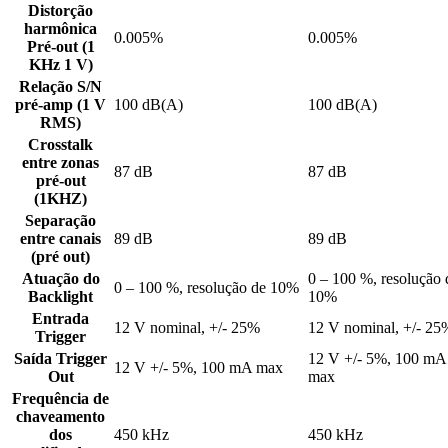
Distorção
harmônica
0.005%
0.005%
Pré-out (1
KHz 1 V)
Relação S/N
pré-amp (1 V
100 dB(A)
100 dB(A)
RMS)
Crosstalk
entre zonas
87 dB
87 dB
pré-out
(1KHZ)
Separação
entre canais
89 dB
89 dB
(pré out)
Atuação do
0 – 100 %, resolução 
0 – 100 %, resolução de 10%
Backlight
10%
Entrada
12 V nominal, +/- 25%
12 V nominal, +/- 25
Trigger
Saída Trigger
12 V +/- 5%, 100 mA
12 V +/- 5%, 100 mA max
Out
max
Frequência de
chaveamento
dos
450 kHz
450 kHz