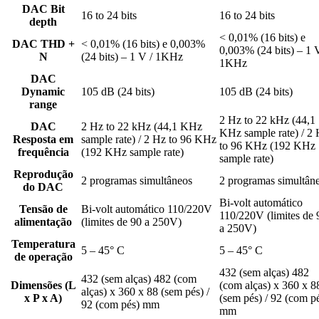
DAC Bit
16 to 24 bits
16 to 24 bits
depth
< 0,01% (16 bits) e
DAC THD +
< 0,01% (16 bits) e 0,003%
0,003% (24 bits) – 1 
N
(24 bits) – 1 V / 1KHz
1KHz
DAC
Dynamic
105 dB (24 bits)
105 dB (24 bits)
range
2 Hz to 22 kHz (44,1
DAC
2 Hz to 22 kHz (44,1 KHz
KHz sample rate) / 2
Resposta em
sample rate) / 2 Hz to 96 KHz
to 96 KHz (192 KHz
frequência
(192 KHz sample rate)
sample rate)
Reprodução
2 programas simultâneos
2 programas simultân
do DAC
Bi-volt automático
Tensão de
Bi-volt automático 110/220V
110/220V (limites de 
alimentação
(limites de 90 a 250V)
a 250V)
Temperatura
5 – 45° C
5 – 45° C
de operação
432 (sem alças) 482
432 (sem alças) 482 (com
Dimensões (L
(com alças) x 360 x 8
alças) x 360 x 88 (sem pés) /
x P x A)
(sem pés) / 92 (com p
92 (com pés) mm
mm