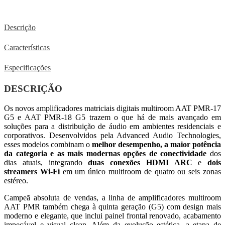
Descrição
Características
Especificações
DESCRIÇÃO
Os novos amplificadores matriciais digitais multiroom AAT PMR-17
G5 e AAT PMR-18 G5 trazem o que há de mais avançado em
soluções para a distribuição de áudio em ambientes residenciais e
corporativos. Desenvolvidos pela Advanced Audio Technologies,
esses modelos combinam o
melhor desempenho, a maior potência
da categoria e as mais modernas opções de conectividade
dos
dias atuais, integrando
duas conexões HDMI ARC
e
dois
streamers Wi-Fi
em um único multiroom de quatro ou seis zonas
estéreo.
Campeã absoluta de vendas, a linha de amplificadores multiroom
AAT PMR também chega à quinta geração (G5) com design mais
moderno e elegante, que inclui painel frontal renovado, acabamento
impecável e visual clean. Além da evolução estética, a etapa de