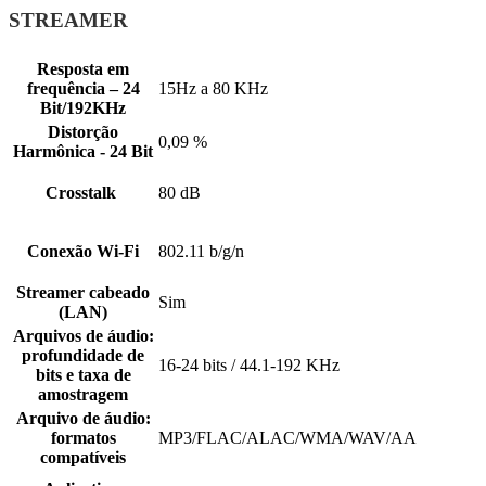
STREAMER
Resposta em
frequência – 24
15Hz a 80 KHz
Bit/192KHz
Distorção
0,09 %
Harmônica - 24 Bit
Crosstalk
80 dB
Conexão Wi-Fi
802.11 b/g/n
Streamer cabeado
Sim
(LAN)
Arquivos de áudio:
profundidade de
16-24 bits / 44.1-192 KHz
bits e taxa de
amostragem
Arquivo de áudio:
formatos
MP3/FLAC/ALAC/WMA/WAV/AA
compatíveis