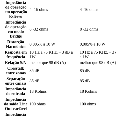
Impedância
de operação
4 -16 ohms
4 -16 ohms
em operação
Estéreo
Impedância
de operação
8 -32 ohms
8 -32 ohms
em modo
Bridge
Distorção
0,005% a 10 W
0,005% a 10 W
Harmônica
Resposta em
10 Hz a 75 KHz, – 3 dB a
10 Hz a 75 KHz, – 3
frequência
1W
a 1W
Relação S/N
melhor que 98 dB (A)
melhor que 98 dB (A)
Crosstalk
85 dB
85 dB
entre zonas
Separação
85 dB
85 dB
entre canais
Impedância
18 Kohms
18 Kohms
de entrada
Impedância
da saída Line
100 ohms
100 ohms
Out variável
Impedância