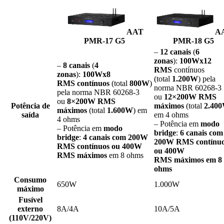
AAT
A
PMR-17 G5
PMR-18 G5
–
12 canais
(
6
zonas
):
100Wx12
–
8 canais
(
4
RMS
contínuos
zonas
):
100Wx8
(total
1.200W
) pela
RMS
contínuos
(total
800W
)
norma NBR 60268-3
pela norma NBR 60268-3
ou
12×200W RMS
ou
8×200W RMS
Potência de
máximos
(total
2.40
máximos
(total
1.600W
) em
saída
em 4 ohms
4 ohms
– Potência em
modo
– Potência em
modo
bridge
:
6
canais com
bridge
:
4 canais
com 200W
200W RMS contínu
RMS contínuos ou 400W
ou 400W
RMS máximos
em 8 ohms
RMS máximos em 8
ohms
Consumo
650W
1.000W
máximo
Fusível
externo
8A/4A
10A/5A
(110V/220V)