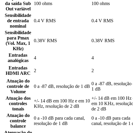
da saída Sub
100 ohms
100 ohms
Out variável
Sensibilidade
de entrada
0.4 V RMS
0.4 V RMS
nominal
Sensibilidade
para Pmax
0.38V RMS
0.38V RMS
(Vol. Max, 1
KHz)
Entradas
4
4
analógicas
Entradas
2
2
HDMI ARC
Atuação do
0 a -87 dB, resolução
controle de
0 a -87 dB, resolução de 1 dB
1 dB
Volume
Atuação dos
+/- 14 dB em 100 Hz 
+/- 14 dB em 100 Hz e em 10
controles
em 10 KHz, resoluçã
KHz, resolução de 2 dB
tonais
de 2 dB
Atuação do
0 a -10 dB para cada canal,
0 a -10 dB para cada
controle
resolução de 1 dB
canal, resolução de 1
balance
Atenuação do