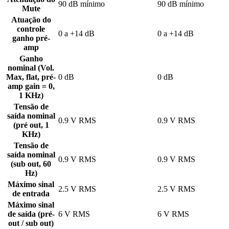
90 dB mínimo
90 dB mínimo
Mute
Atuação do
controle
0 a +14 dB
0 a +14 dB
ganho pré-
amp
Ganho
nominal (Vol.
Max, flat, pré-
0 dB
0 dB
amp gain = 0,
1 KHz)
Tensão de
saída nominal
0.9 V RMS
0.9 V RMS
(pré out, 1
KHz)
Tensão de
saída nominal
0.9 V RMS
0.9 V RMS
(sub out, 60
Hz)
Máximo sinal
2.5 V RMS
2.5 V RMS
de entrada
Máximo sinal
de saída (pré-
6 V RMS
6 V RMS
out / sub out)