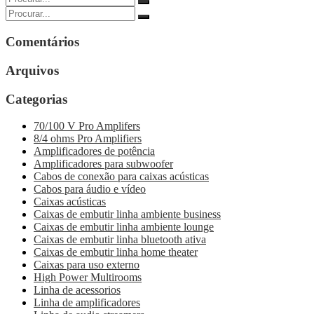
Comentários
Arquivos
Categorias
70/100 V Pro Amplifers
8/4 ohms Pro Amplifiers
Amplificadores de potência
Amplificadores para subwoofer
Cabos de conexão para caixas acústicas
Cabos para áudio e vídeo
Caixas acústicas
Caixas de embutir linha ambiente business
Caixas de embutir linha ambiente lounge
Caixas de embutir linha bluetooth ativa
Caixas de embutir linha home theater
Caixas para uso externo
High Power Multirooms
Linha de acessorios
Linha de amplificadores