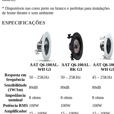
* Disponíveis nas cores preto ou branco e perfeitas para instalações
de home theater e som ambiente
ESPECIFICAÇÕES
AAT Q6-100AL-
AAT Q6-100AL-
AAT Q6-10
WH G3
BK G3
WH G3
Resposta em
50 – 25KHz
50 – 25KHz
45 – 25KHz
frequência
Sensibilidade
89dB
89dB
89dB
(1W/1m)
Impedância
8 ohms
8 ohms
8 ohms
nominal
Potência RMS
100W
100W
100W
Amplificador
15 – 100W
15 – 100W
15 – 100W