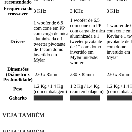
recomendado
Frequência do
3 KHz
3 KHz
3 KHz
cross-over
1 woofer de 6,5
1 woofer de 6,5
com cone em PP
1 woofer de 
com cone em PP
com carga de mica
com cone em
com carga de mica
aluminizada e 1
Kevlar e 1 tw
aluminizada e 1
Drivers
tweeter pivotante
pivotante de 
tweeter pivotante
de 1” com domo
com domo
de 1”com domo
invertido em
invertido em
invertido em
Mylar unidade:
Mylar
Mylar
woofer
Dimensões
(Diâmetro x
230 x 85mm
230 x 85mm
230 x 85mm
Profundidade)
1.2 Kg / 1.4 Kg
1.2 Kg / 1.4 Kg
1.2 Kg / 1.4
Peso
(com embalagem)
(com embalagem)
(com embala
Gabarito
Baixar Gabarito
Baixar Gabarito
Baixar Gabar
VEJA TAMBÉM
VEJA TAMBÉM