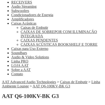
RECEIVERS
Audio Streaming
Subwoofers
Condicionadores de Energia
Amplificadores
Caixas Acústicas
Caixas de Embutir
CAIXAS DE SOBREPOR COM ILUMINAÇÃO
INTEGRADA
CAIXAS PENDENTES
CAIXAS ACÚSTICAS BOOKSHELF E TORRE
Caixas para Uso Externo
Soundbars
Audio & Video Solutions
Linha PRO
LOJA AAT
Sobre a AAT
Contato
AAT Advanced Audio Technologies
>
Caixas de Embutir
>
Linha
Ambiente Lounge
>
AAT Q6-100KV-BK G3
AAT Q6-100KV-BK G3