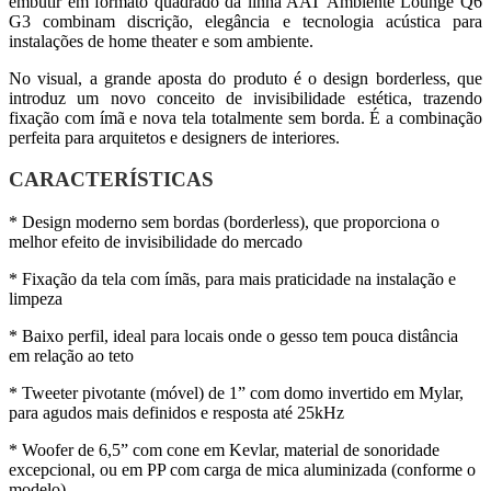
embutir em formato quadrado da linha AAT Ambiente Lounge Q6
G3 combinam discrição, elegância e tecnologia acústica para
instalações de home theater e som ambiente.
No visual, a grande aposta do produto é o design borderless, que
introduz um novo conceito de invisibilidade estética, trazendo
fixação com ímã e nova tela totalmente sem borda. É a combinação
perfeita para arquitetos e designers de interiores.
CARACTERÍSTICAS
* Design moderno sem bordas (borderless), que proporciona o
melhor efeito de invisibilidade do mercado
* Fixação da tela com ímãs, para mais praticidade na instalação e
limpeza
* Baixo perfil, ideal para locais onde o gesso tem pouca distância
em relação ao teto
* Tweeter pivotante (móvel) de 1” com domo invertido em Mylar,
para agudos mais definidos e resposta até 25kHz
* Woofer de 6,5” com cone em Kevlar, material de sonoridade
excepcional, ou em PP com carga de mica aluminizada (conforme o
modelo)