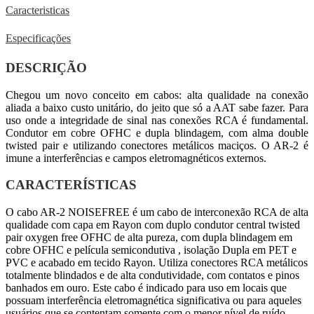
Caracteristicas
Especificações
DESCRIÇÃO
Chegou um novo conceito em cabos: alta qualidade na conexão
aliada a baixo custo unitário, do jeito que só a AAT sabe fazer. Para
uso onde a integridade de sinal nas conexões RCA é fundamental.
Condutor em cobre OFHC e dupla blindagem, com alma double
twisted pair e utilizando conectores metálicos maciços. O AR-2 é
imune a interferências e campos eletromagnéticos externos.
CARACTERÍSTICAS
O cabo AR-2 NOISEFREE é um cabo de interconexão RCA de alta
qualidade com capa em Rayon com duplo condutor central twisted
pair oxygen free OFHC de alta pureza, com dupla blindagem em
cobre OFHC e película semicondutiva , isolação Dupla em PET e
PVC e acabado em tecido Rayon. Utiliza conectores RCA metálicos
totalmente blindados e de alta condutividade, com contatos e pinos
banhados em ouro. Este cabo é indicado para uso em locais que
possuam interferência eletromagnética significativa ou para aqueles
usuários que se contentam somente com o menor nível de ruído