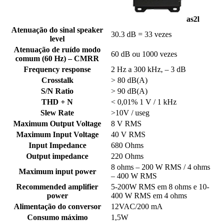
as2l
Atenuação do sinal speaker
30.3 dB = 33 vezes
level
Atenuação de ruído modo
60 dB ou 1000 vezes
comum (60 Hz) – CMRR
Frequency response
2 Hz a 300 kHz, – 3 dB
Crosstalk
> 80 dB(A)
S/N Ratio
> 90 dB(A)
THD + N
< 0,01% 1 V / 1 kHz
Slew Rate
>10V / useg
Maximum Output Voltage
8 V RMS
Maximum Input Voltage
40 V RMS
Input Impedance
680 Ohms
Output impedance
220 Ohms
8 ohms – 200 W RMS / 4 ohms
Maximum input power
– 400 W RMS
Recommended amplifier
5-200W RMS em 8 ohms e 10-
power
400 W RMS em 4 ohms
Alimentação do conversor
12VAC/200 mA
Consumo máximo
1,5W