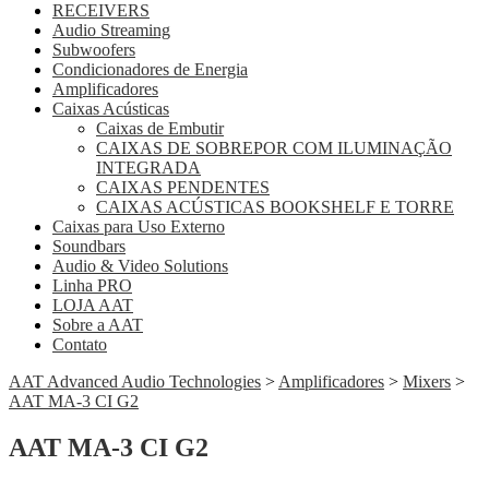
RECEIVERS
Audio Streaming
Subwoofers
Condicionadores de Energia
Amplificadores
Caixas Acústicas
Caixas de Embutir
CAIXAS DE SOBREPOR COM ILUMINAÇÃO
INTEGRADA
CAIXAS PENDENTES
CAIXAS ACÚSTICAS BOOKSHELF E TORRE
Caixas para Uso Externo
Soundbars
Audio & Video Solutions
Linha PRO
LOJA AAT
Sobre a AAT
Contato
AAT Advanced Audio Technologies
>
Amplificadores
>
Mixers
>
AAT MA-3 CI G2
AAT MA-3 CI G2