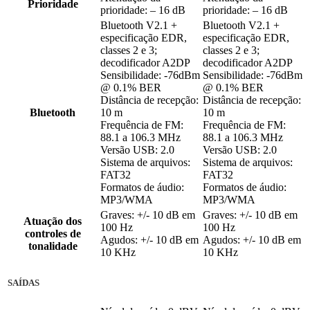
Prioridade
prioridade: – 16 dB
prioridade: – 16 dB
Bluetooth V2.1 +
Bluetooth V2.1 +
especificação EDR,
especificação EDR,
classes 2 e 3;
classes 2 e 3;
decodificador A2DP
decodificador A2DP
Sensibilidade: -76dBm
Sensibilidade: -76dBm
@ 0.1% BER
@ 0.1% BER
Distância de recepção:
Distância de recepção:
Bluetooth
10 m
10 m
Frequência de FM:
Frequência de FM:
88.1 a 106.3 MHz
88.1 a 106.3 MHz
Versão USB: 2.0
Versão USB: 2.0
Sistema de arquivos:
Sistema de arquivos:
FAT32
FAT32
Formatos de áudio:
Formatos de áudio:
MP3/WMA
MP3/WMA
Graves: +/- 10 dB em
Graves: +/- 10 dB em
Atuação dos
100 Hz
100 Hz
controles de
Agudos: +/- 10 dB em
Agudos: +/- 10 dB em
tonalidade
10 KHz
10 KHz
SAÍDAS