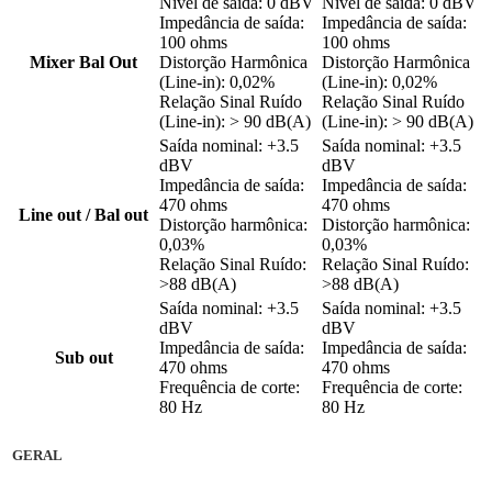
Nível de saída: 0 dBV
Nível de saída: 0 dBV
Impedância de saída:
Impedância de saída:
100 ohms
100 ohms
Mixer Bal Out
Distorção Harmônica
Distorção Harmônica
(Line-in): 0,02%
(Line-in): 0,02%
Relação Sinal Ruído
Relação Sinal Ruído
(Line-in): > 90 dB(A)
(Line-in): > 90 dB(A)
Saída nominal: +3.5
Saída nominal: +3.5
dBV
dBV
Impedância de saída:
Impedância de saída:
470 ohms
470 ohms
Line out / Bal out
Distorção harmônica:
Distorção harmônica:
0,03%
0,03%
Relação Sinal Ruído:
Relação Sinal Ruído:
>88 dB(A)
>88 dB(A)
Saída nominal: +3.5
Saída nominal: +3.5
dBV
dBV
Impedância de saída:
Impedância de saída:
Sub out
470 ohms
470 ohms
Frequência de corte:
Frequência de corte:
80 Hz
80 Hz
GERAL