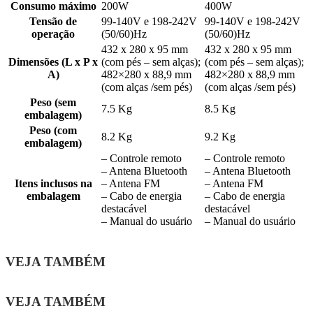
Consumo máximo
200W
400W
Tensão de
99-140V e 198-242V
99-140V e 198-242V
operação
(50/60)Hz
(50/60)Hz
432 x 280 x 95 mm
432 x 280 x 95 mm
Dimensões (L x P x
(com pés – sem alças);
(com pés – sem alças);
A)
482×280 x 88,9 mm
482×280 x 88,9 mm
(com alças /sem pés)
(com alças /sem pés)
Peso (sem
7.5 Kg
8.5 Kg
embalagem)
Peso (com
8.2 Kg
9.2 Kg
embalagem)
– Controle remoto
– Controle remoto
– Antena Bluetooth
– Antena Bluetooth
Itens inclusos na
– Antena FM
– Antena FM
embalagem
– Cabo de energia
– Cabo de energia
destacável
destacável
– Manual do usuário
– Manual do usuário
VEJA TAMBÉM
VEJA TAMBÉM