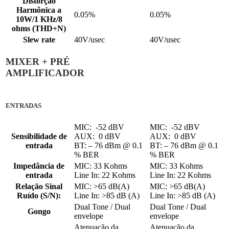
Distorção
Harmônica a
0.05%
0.05%
10W/1 KHz/8
ohms (THD+N)
Slew rate
40V/usec
40V/usec
MIXER + PRÉ
AMPLIFICADOR
ENTRADAS
MIC: -52 dBV
MIC: -52 dBV
Sensibilidade de
AUX: 0 dBV
AUX: 0 dBV
entrada
BT: – 76 dBm @ 0.1
BT: – 76 dBm @ 0.1
% BER
% BER
Impedância de
MIC: 33 Kohms
MIC: 33 Kohms
entrada
Line In: 22 Kohms
Line In: 22 Kohms
Relação Sinal
MIC: >65 dB(A)
MIC: >65 dB(A)
Ruído (S/N):
Line In: >85 dB (A)
Line In: >85 dB (A)
Dual Tone / Dual
Dual Tone / Dual
Gongo
envelope
envelope
Atenuação da
Atenuação da