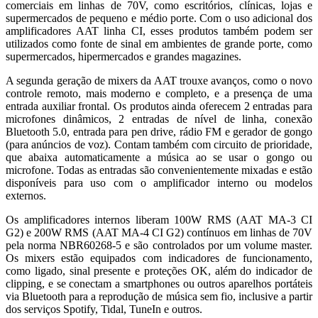
comerciais em linhas de 70V, como escritórios, clínicas, lojas e
supermercados de pequeno e médio porte. Com o uso adicional dos
amplificadores AAT linha CI, esses produtos também podem ser
utilizados como fonte de sinal em ambientes de grande porte, como
supermercados, hipermercados e grandes magazines.
A segunda geração de mixers da AAT trouxe avanços, como o novo
controle remoto, mais moderno e completo, e a presença de uma
entrada auxiliar frontal. Os produtos ainda oferecem 2 entradas para
microfones dinâmicos, 2 entradas de nível de linha, conexão
Bluetooth 5.0, entrada para pen drive, rádio FM e gerador de gongo
(para anúncios de voz). Contam também com circuito de prioridade,
que abaixa automaticamente a música ao se usar o gongo ou
microfone. Todas as entradas são convenientemente mixadas e estão
disponíveis para uso com o amplificador interno ou modelos
externos.
Os amplificadores internos liberam 100W RMS (AAT MA-3 CI
G2) e 200W RMS (AAT MA-4 CI G2) contínuos em linhas de 70V
pela norma NBR60268-5 e são controlados por um volume master.
Os mixers estão equipados com indicadores de funcionamento,
como ligado, sinal presente e proteções OK, além do indicador de
clipping, e se conectam a smartphones ou outros aparelhos portáteis
via Bluetooth para a reprodução de música sem fio, inclusive a partir
dos serviços Spotify, Tidal, TuneIn e outros.