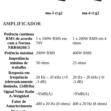
ma-3 ci g2
ma-4 ci g2
AMPLIFICADOR
Potência contínua
RMS de acordo
1 x 100W RMS em
1 x 200W RMS em 4
com a Norma
70V
ohms
NBR60268-5
Potência máxima
200W RMS
400W RMS
Impedância
mínima de
50 ohms
25 ohms
trabalho
Resposta em
frequência
20 Hz – 20 kHz (+0
20 Hz – 20 kHz (+0
(eletronicamente
-3 dB)
-3 dB)
limitada, 12dB/8a)
Signal Noise Ratio
>95dB(A)
>95dB(A)
A-Weighted
Fator de
400 a 20 Hz (8 ohms)
400 a 20 Hz (8 ohms)
Amortecimento