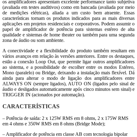
os amplificadores apresentam excelente performance tanto subjetiva
(avaliada em testes auditivos) como em bancada (avaliada por meio
de medições elétricas), aliada a um custo bem atraente. Essas
características tornam os produtos indicados para as mais diversas
aplicações em projetos residenciais e corporativos. Podem assumir o
papel de amplificador de potência para sistemas estéreo de alta
qualidade e sistemas de home theater ou também para uma segunda
zona de áudio ou som ambiente.
A conectividade e a flexibilidade do produto também resultam em
vários avanços em relação às versões anteriores. Entre os destaques,
estão a conexão Loop Out, que permite ligar outros amplificadores
ao sistema, e a possibilidade de escolher entre os modos Estéreo,
Mono (paralelo) ou Bridge, deixando a instalação mais flexível. Dá
ainda para alterar o modo de ligação dos amplificadores entre
ALWAYS ON (sempre ligados), AUTO ON (ligados pelo sinal de
áudio e desligados automaticamente após cinco minutos sem sinal) e
TRIGGER IN (acionados por automação).
CARACTERÍSTICAS
– Potência de saída: 2 x 125W RMS em 8 ohms, 2 x 175W RMS
em 4 ohms e 350W RMS em 8 ohms (Bridge Mode);
– Amplificador de potência em classe AB com tecnologia bipolar