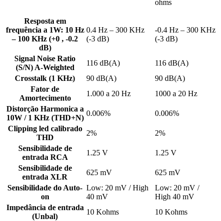
ohms
Resposta em
frequência a 1W: 10 Hz
0.4 Hz – 300 KHz
-0.4 Hz – 300 KHz
– 100 KHz (+0 , -0.2
(-3 dB)
(-3 dB)
dB)
Signal Noise Ratio
116 dB(A)
116 dB(A)
(S/N) A-Weighted
Crosstalk (1 KHz)
90 dB(A)
90 dB(A)
Fator de
1.000 a 20 Hz
1000 a 20 Hz
Amortecimento
Distorção Harmonica a
0.006%
0.006%
10W / 1 KHz (THD+N)
Clipping led calibrado
2%
2%
THD
Sensibilidade de
1.25 V
1.25 V
entrada RCA
Sensibilidade de
625 mV
625 mV
entrada XLR
Sensibilidade do Auto-
Low: 20 mV / High
Low: 20 mV /
on
40 mV
High 40 mV
Impedância de entrada
10 Kohms
10 Kohms
(Unbal)