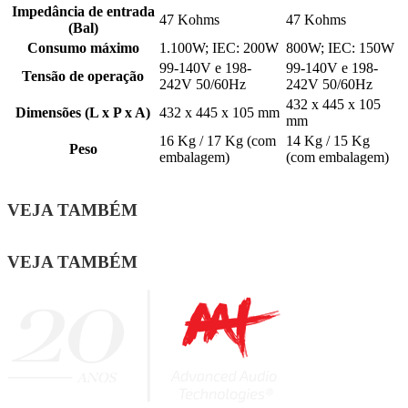
Impedância de entrada
47 Kohms
47 Kohms
(Bal)
Consumo máximo
1.100W; IEC: 200W
800W; IEC: 150W
99-140V e 198-
99-140V e 198-
Tensão de operação
242V 50/60Hz
242V 50/60Hz
432 x 445 x 105
Dimensões (L x P x A)
432 x 445 x 105 mm
mm
16 Kg / 17 Kg (com
14 Kg / 15 Kg
Peso
embalagem)
(com embalagem)
VEJA TAMBÉM
VEJA TAMBÉM