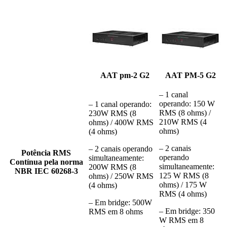
AAT pm-2 G2
AAT PM-5 G2
– 1 canal
operando: 150 W
– 1 canal operando:
RMS (8 ohms) /
230W RMS (8
210W RMS (4
ohms) / 400W RMS
ohms)
(4 ohms)
– 2 canais
– 2 canais operando
Potência
RMS
operando
simultaneamente:
Contínua
pela norma
simultaneamente:
200W RMS (8
NBR IEC 60268-3
125 W RMS (8
ohms) / 250W RMS
ohms) / 175 W
(4 ohms)
RMS (4 ohms)
– Em bridge: 500W
– Em bridge: 350
RMS em 8 ohms
W RMS em 8