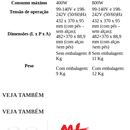
Consumo máximo
400W
800W
99-140V e 198-
99-140V e 198-
Tensão de operação
242V (50/60)Hz
242V (50/60)Hz
432 x 370 x 95
432 x 370 x 95
mm (com pés –
mm (com pés –
sem alças);
sem alças);
Dimensões (L x P x A)
482×370 x 88,9
482×370 x 88,9
mm (com alças
mm (com alças
/sem pés)
/sem pés)
Sem embalagem: 8
Sem embalagem:
Kg
11 Kg
Peso
Com embalagem:
Com embalagem:
9 Kg
12 Kg
VEJA TAMBÉM
VEJA TAMBÉM