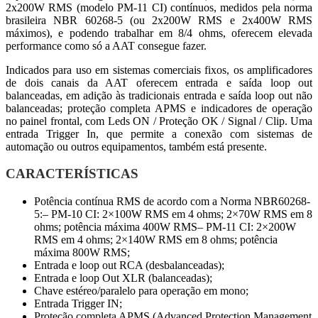
2x200W RMS (modelo PM-11 CI) contínuos, medidos pela norma
brasileira NBR 60268-5 (ou 2x200W RMS e 2x400W RMS
máximos), e podendo trabalhar em 8/4 ohms, oferecem elevada
performance como só a AAT consegue fazer.
Indicados para uso em sistemas comerciais fixos, os amplificadores
de dois canais da AAT oferecem entrada e saída loop out
balanceadas, em adição às tradicionais entrada e saída loop out não
balanceadas; proteção completa APMS e indicadores de operação
no painel frontal, com Leds ON / Proteção OK / Signal / Clip. Uma
entrada Trigger In, que permite a conexão com sistemas de
automação ou outros equipamentos, também está presente.
CARACTERÍSTICAS
Potência contínua RMS de acordo com a Norma NBR60268-
5:– PM-10 CI: 2×100W RMS em 4 ohms; 2×70W RMS em 8
ohms; potência máxima 400W RMS– PM-11 CI: 2×200W
RMS em 4 ohms; 2×140W RMS em 8 ohms; potência
máxima 800W RMS;
Entrada e loop out RCA (desbalanceadas);
Entrada e loop Out XLR (balanceadas);
Chave estéreo/paralelo para operação em mono;
Entrada Trigger IN;
Proteção completa APMS (Advanced Protection Management