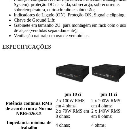
System): proteção DC na saída, sobrecarga, sobrecorrente,
sobretemperatura, curto-circuito e subtensão;
Indicadores de Ligado (ON), Proteção OK, Signal e clipping;
Chave de Ground Lift;
Gabinete em tamanho 2U, para montagem em rack com o uso
de alças (vendidas separadamente);
Ventilação natural sem uso de ventoinhas.
ESPECIFICAÇÕES
pm-10 ci
pm-11 ci
2 x 100W RMS
2 x 200W RMS
Potência contínua RMS
em 4 ohms;
em 4 ohms;
de acordo com a Norma
2 x 70W RMS em
2 x 140W RMS
NBR60268-5
8 ohms;
em 8 ohms;
Impedância mínima de
4 ohms;
4 ohms;
trabalho