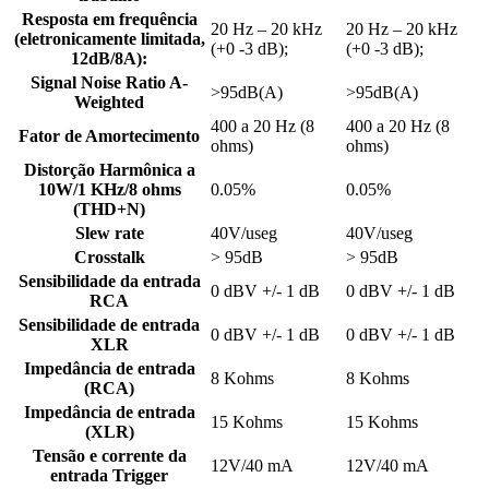
Resposta em frequência
20 Hz – 20 kHz
20 Hz – 20 kHz
(eletronicamente limitada,
(+0 -3 dB);
(+0 -3 dB);
12dB/8A):
Signal Noise Ratio A-
>95dB(A)
>95dB(A)
Weighted
400 a 20 Hz (8
400 a 20 Hz (8
Fator de Amortecimento
ohms)
ohms)
Distorção Harmônica a
10W/1 KHz/8 ohms
0.05%
0.05%
(THD+N)
Slew rate
40V/useg
40V/useg
Crosstalk
> 95dB
> 95dB
Sensibilidade da entrada
0 dBV +/- 1 dB
0 dBV +/- 1 dB
RCA
Sensibilidade de entrada
0 dBV +/- 1 dB
0 dBV +/- 1 dB
XLR
Impedância de entrada
8 Kohms
8 Kohms
(RCA)
Impedância de entrada
15 Kohms
15 Kohms
(XLR)
Tensão e corrente da
12V/40 mA
12V/40 mA
entrada Trigger